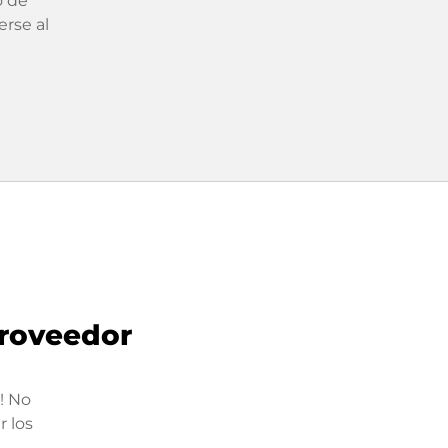
o de
erse al
roveedor
! No
 los