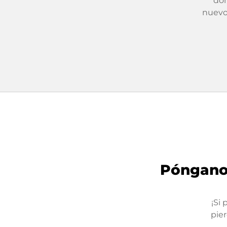
dom
nuevo.
Póngano
¡Si 
pie