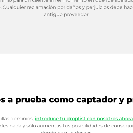
inio para un cliente en el momento en que fue liberad
 Cualquier reclamación por daños y perjuicios debe hac
antiguo proveedor.
s a prueba como captador y p
pillas dominios,
introduce tu droplist con nosotros ahora
rdes nada y sólo aumentas tus posibilidades de conseguir
dominios que deseas.